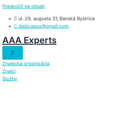
Preskočiť na obsah
ul. 29. augusta 31, Banská Bystrica
dado.esox@gmail.com
AAA Experts
Znalecká organizácia
Znalci
Služby