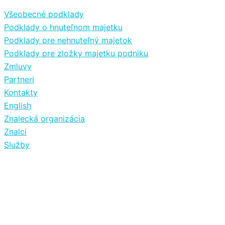
Všeobecné podklady
Podklady o hnuteľnom majetku
Podklady pre nehnuteľný majetok
Podklady pre zložky majetku podniku
Zmluvy
Partneri
Kontakty
English
Znalecká organizácia
Znalci
Služby